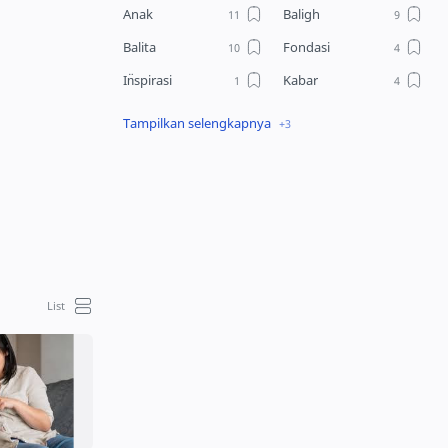
Anak
Baligh
Balita
Fondasi
In̈spirasi
Kabar
Opini
Pola Asuh
Pra Baligh